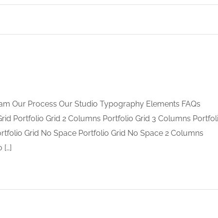
am Our Process Our Studio Typography Elements FAQs
rid Portfolio Grid 2 Columns Portfolio Grid 3 Columns Portfol
rtfolio Grid No Space Portfolio Grid No Space 2 Columns
 […]