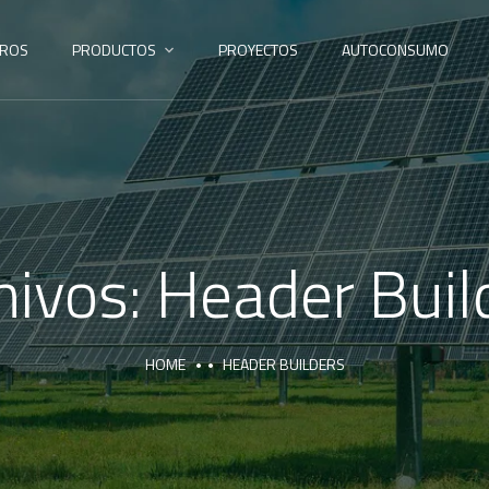
ROS
PRODUCTOS
PROYECTOS
AUTOCONSUMO
hivos:
Header Buil
HOME
HEADER BUILDERS