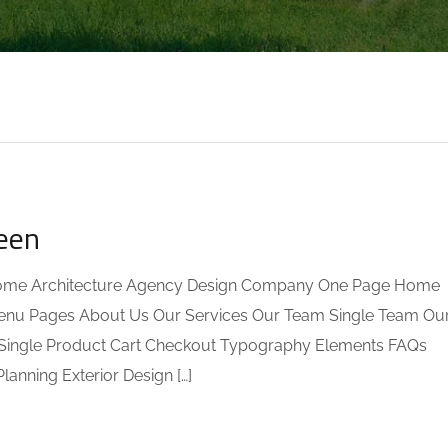
een
Home Architecture Agency Design Company One Page Home
enu Pages About Us Our Services Our Team Single Team Ou
 Single Product Cart Checkout Typography Elements FAQs
anning Exterior Design […]