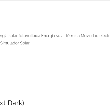
rgía solar fotovoltaica Energía solar térmica Movilidad eléctr
 Simulador Solar
xt Dark)