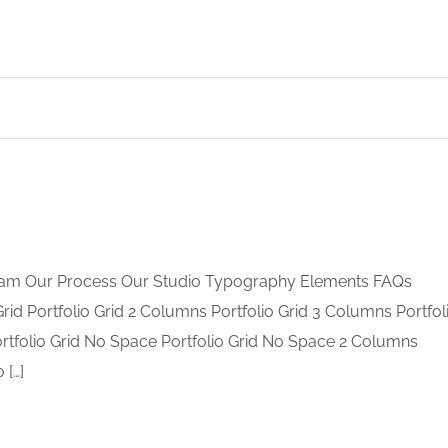
am Our Process Our Studio Typography Elements FAQs
rid Portfolio Grid 2 Columns Portfolio Grid 3 Columns Portfol
rtfolio Grid No Space Portfolio Grid No Space 2 Columns
 […]