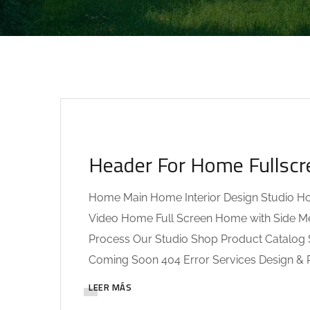
Header For Home Fullscr
Home Main Home Interior Design Studio 
Video Home Full Screen Home with Side M
Process Our Studio Shop Product Catalog
Coming Soon 404 Error Services Design & Pl
LEER MÁS