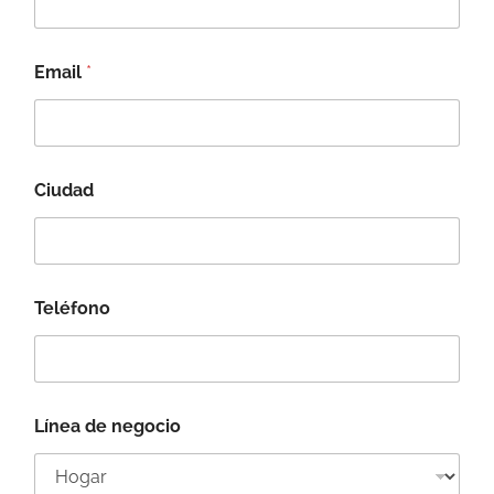
Email
*
m
Ciudad
e
n
s
u
a
l
Teléfono
*
C
i
u
d
a
Línea de negocio
d