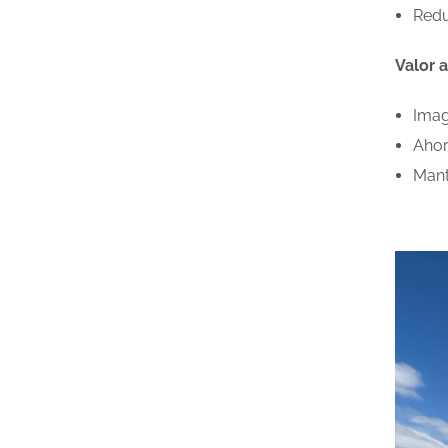
Reduc
Valor 
Imag
Ahor
Mant