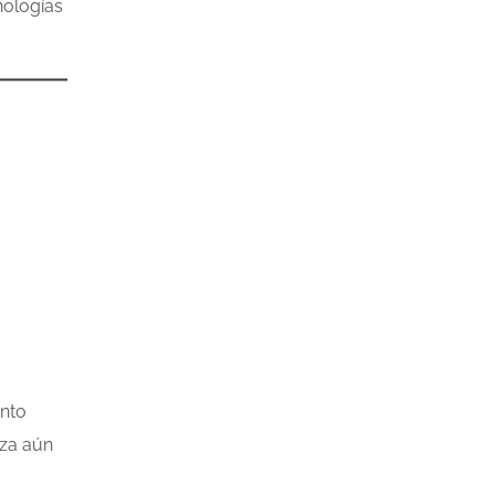
nologías
ento
rza aún