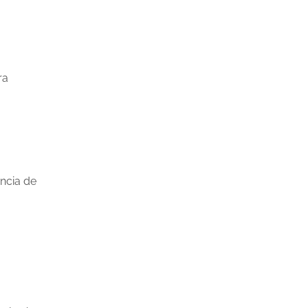
ra
encia de